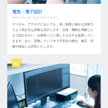
電気・電子設計
Electrical and electronic design
デジタル、アナログにおいても、深い知識と確かな技術力
でより高次元な回路を設計します。仕様、機能を理解した
上で設計を行い、お客様ごとに適したカタチを提案してい
ご挨拶
きます。また、実施していく中で不具合の検出、修正、評
会社概要・沿革
価や検証にも対応いたします。
03
SAACの得意分野
ご相談から納品までの流れ